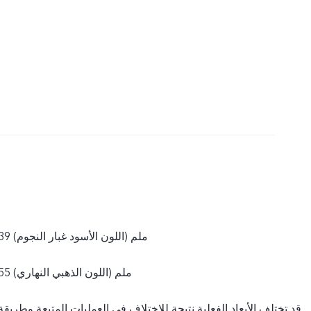
157.20×72.42×7.39 ملم (اللون الأسود غبار النجوم)
157.20×72.42×7.55 ملم (اللون الذهبي النهاري)