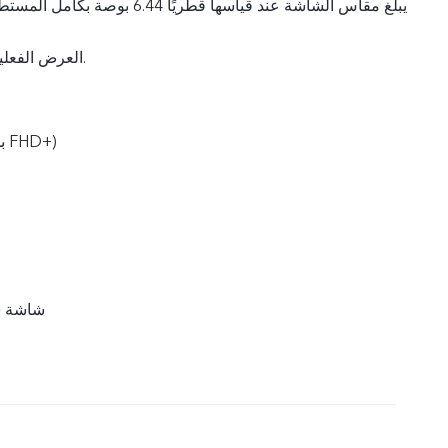
العرض الفعلية تكون أصغر بقليل.
2400 × 1080 (بدقة FHD+‎‏)
شاشة س