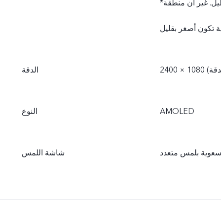
*يبلغ مقاس الشاشة عند قياسها قطريًا 6.44 بوصة بكامل المستطيل. غير أن منطقة
الدقة
AMOLED
النوع
عوية بلمس متعدد
شاشة اللمس