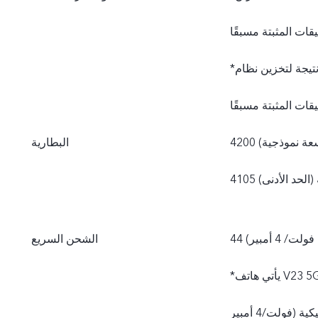
*تكون سعة الذاكرة الداخلية المتاحة فعليًا أقل من 256 جيجابايت نتيجة لتخزين نظام
(سعة نموذجية)
البطارية
ة (الحد الأدنى)
الشحن السريع
*يأتي هاتف V23 5G مزوَّدًا بشاحن vivo قياسي (محول طاقة بتقنية FlashCharge 11
فولت/4 أمبير) ويدعم حتى 44 واط. يتم تعديل قدرة الشحن الفعلية بصورة ديناميكية