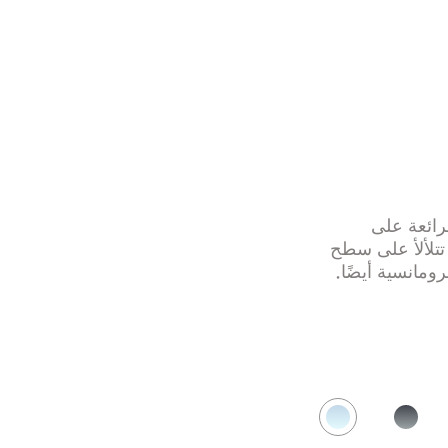
 قوس قزح الرائعة على
تتلألأ على سطح
رومانسية أيضًا.