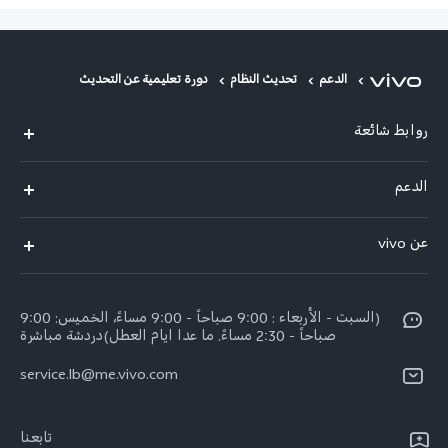
الدعم
تحديث النظام
دورة تعليمية عن التحديث
روابط شائعة
V30 Lite
الدعم
V29 Lite
الاسئلة الشائعة
عن vivo
Y27s
مركز خدمات
معلومات عن الشركة
Y18
Funtouch OS
(السبت - الأربعاء : 9:00 صباحاً - 9:00 مساءً، الخميس: 9:00
الأخبار
Y03
صباحاً - 2:30 مساءً. ما عدا ايام العطل)دردشة مباشرة
مصادقة IMEI
الإشعارات القانونية
كل الموديلات
service.lb@me.vivo.com
تحديثات النظام
نبذة عنا
تعلیمات الضمان
تابعنا
مركز الخصوصية لدى vivo