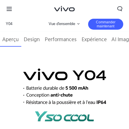
Commander
Y04
Vue d'ensemble
maintenant
Gallerie
Aperçu
Design
Performances
Expérience
AI Imag
Paramètre
Morocco | Veuillez sélectionner le pays/la région