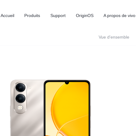
Accueil
Produits
Support
OriginOS
A propos de vivo
Vue d'ensemble
Y31d
V60 Lite
nouveau