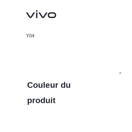
Y04
Couleur du
produit
Y05
V70 FE
nouveau
nouveau