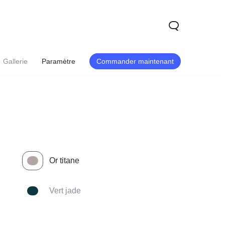
Gallerie
Paramètre
Commander maintenant
Or titane
Y04
Vert jade