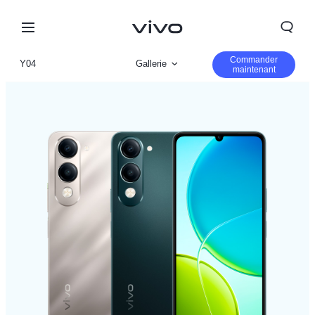
Commander
Y04
Gallerie
maintenant
Vue d'ensemble
Paramètre
Morocco | Veuillez sélectionner le pays/la région