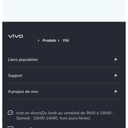
Produits
Y04
Liens populaires
Y31d
Support
V70 FE
FAQs
A propos de vivo
V60 Lite
Centre de Services
Info
Y21d
Funtouch OS
chat en direct(Du lundi au vendredi de 9h00 à 18h00 ;
Presse
Y29
Samedi : 10h00-14h00, hors jours fériés)
Authentification IMEI
Mentions légales