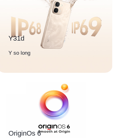
Y31d
Y so long
OriginOs 6