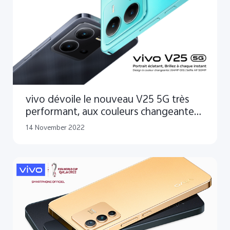
vivo dévoile le nouveau V25 5G très
performant, aux couleurs changeantes,
doté de fonctions photographiques
14 November 2022
avancées, destinées à l'expression
créative