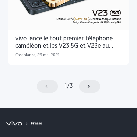
vivo lance le tout premier téléphone
caméléon et les V23 5G et V23e au
Maroc avec la première caméra Selfie
Casablanca, 23 mai 2021
de 50MP
1
/
3
Presse