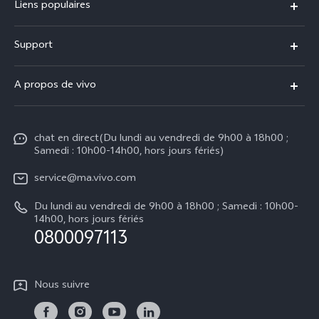
Liens populaires
Y31d
Support
V70 FE
FAQs
A propos de vivo
V60 Lite
Centre de Services
Info
Y21d
Funtouch OS
chat en direct(Du lundi au vendredi de 9h00 à 18h00 ;
Presse
Y29
Samedi : 10h00-14h00, hors jours fériés)
Authentification IMEI
Mentions légales
Y04
service@ma.vivo.com
Prix des pièces de rechange
À propos de vivo
Du lundi au vendredi de 9h00 à 18h00 ; Samedi : 10h00-
Tous les modèles
Mise à jour du système
14h00, hors jours fériés
Durabilité
0800097113
Y05
L'état d'avancement de la réparation
Centre de confidentialité vivo
Instructions de garantie vivo
Nous suivre