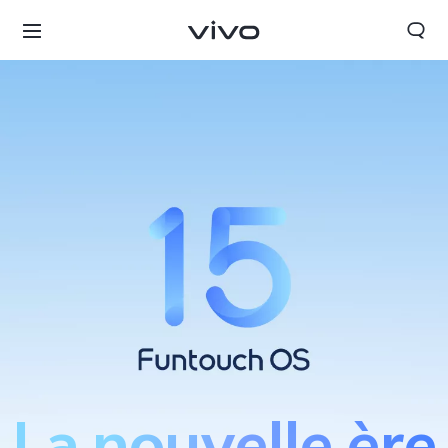
Morocco | Veuillez sélectionner le pays/la région
La nouvelle ère