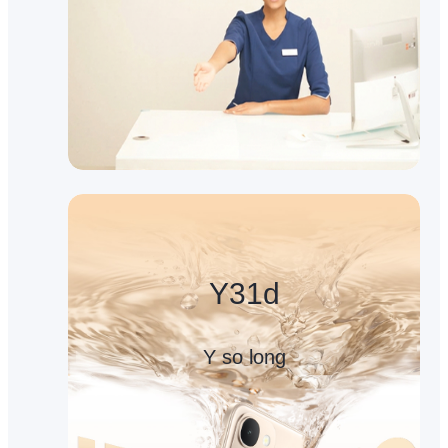
Y31d
Y so long