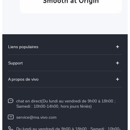
Liens populaires
Y31d
Support
V70 FE
FAQs
A propos de vivo
V60 Lite
Centre de Services
Info
Y21d
Funtouch OS
chat en direct(Du lundi au vendredi de 9h00 à 18h00 ;
Presse
Y29
Samedi : 10h00-14h00, hors jours fériés)
Authentification IMEI
Mentions légales
Y04
service@ma.vivo.com
Prix des pièces de rechange
À propos de vivo
Du lundi au vendredi de 9h00 à 18h00 ; Samedi : 10h00-
Tous les modèles