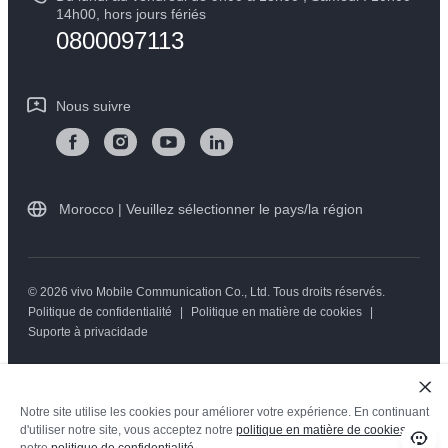
Mise à jour du système
14h00, hors jours fériés
Durabilité
0800097113
Y05
L'état d'avancement de la réparation
Centre de confidentialité vivo
Instructions de garantie vivo
Nous suivre
Morocco | Veuillez sélectionner le pays/la région
© 2026 vivo Mobile Communication Co., Ltd. Tous droits réservés.
Politique de confidentialité
|
Politique en matière de cookies
|
Suporte à privacidade
Notre site utilise les cookies pour améliorer votre expérience. En continuant
d'utiliser notre site, vous acceptez notre
politique en matière de cookies
et