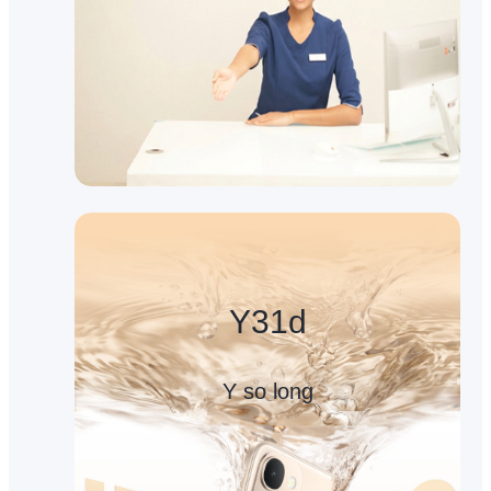
Y31d
Y so long