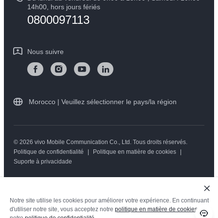
Mise à jour du système
14h00, hors jours fériés
Durabilité
0800097113
Y05
L'état d'avancement de la réparation
Centre de confidentialité vivo
Instructions de garantie vivo
Nous suivre
Morocco | Veuillez sélectionner le pays/la région
© 2026 vivo Mobile Communication Co., Ltd. Tous droits réservés.
Politique de confidentialité
|
Politique en matière de cookies
|
Suporte à privacidade
Notre site utilise les cookies pour améliorer votre expérience. En continuant
d'utiliser notre site, vous acceptez notre
politique en matière de cookies
et