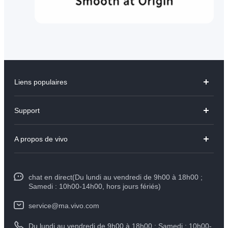
Liens populaires
Y31d
Support
V70 FE
FAQs
A propos de vivo
V60 Lite
Centre de Services
Info
Y21d
Funtouch OS
chat en direct(Du lundi au vendredi de 9h00 à 18h00 ;
Presse
Y29
Samedi : 10h00-14h00, hors jours fériés)
Authentification IMEI
Mentions légales
Y04
service@ma.vivo.com
Prix des pièces de rechange
À propos de vivo
Du lundi au vendredi de 9h00 à 18h00 ; Samedi : 10h00-
Tous les modèles