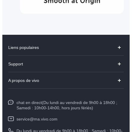
Liens populaires
Y31d
Support
V70 FE
FAQs
A propos de vivo
V60 Lite
Centre de Services
Info
Y21d
Funtouch OS
chat en direct(Du lundi au vendredi de 9h00 à 18h00 ;
Presse
Y29
Samedi : 10h00-14h00, hors jours fériés)
Authentification IMEI
Mentions légales
Y04
service@ma.vivo.com
Prix des pièces de rechange
À propos de vivo
Du lundi au vendredi de 9h00 à 18h00 ; Samedi : 10h00-
Tous les modèles