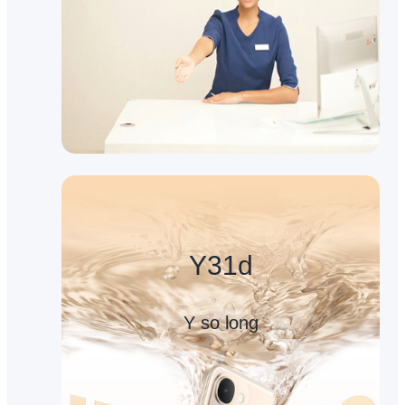
Y31d
Y so long