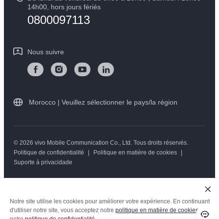
Mise à jour du système
14h00, hors jours fériés
Durabilité
0800097113
Y05
L'état d'avancement de la réparation
Centre de confidentialité vivo
Instructions de garantie vivo
Nous suivre
Morocco | Veuillez sélectionner le pays/la région
© 2026 vivo Mobile Communication Co., Ltd. Tous droits réservés.
Politique de confidentialité
|
Politique en matière de cookies
|
Suporte à privacidade
Notre site utilise les cookies pour améliorer votre expérience. En continuant
d'utiliser notre site, vous acceptez notre
politique en matière de cookies
et