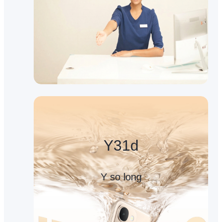
Y31d
Y so long