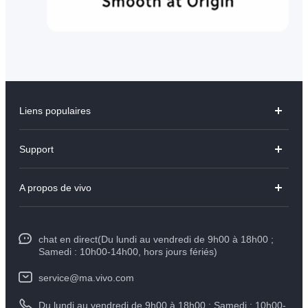
Liens populaires
Y31d
Support
V70 FE
FAQs
A propos de vivo
V60 Lite
Centre de Services
Info
Y21d
Funtouch OS
chat en direct(Du lundi au vendredi de 9h00 à 18h00 ;
Presse
Y29
Samedi : 10h00-14h00, hors jours fériés)
Authentification IMEI
Mentions légales
Y04
service@ma.vivo.com
Prix des pièces de rechange
À propos de vivo
Du lundi au vendredi de 9h00 à 18h00 ; Samedi : 10h00-
Tous les modèles