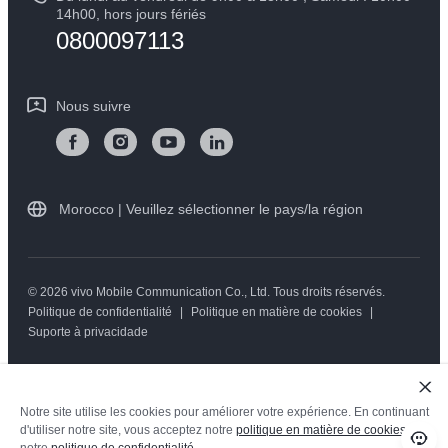
Mise à jour du système
14h00, hors jours fériés
Durabilité
0800097113
Y05
L'état d'avancement de la réparation
Centre de confidentialité vivo
Instructions de garantie vivo
Nous suivre
Morocco | Veuillez sélectionner le pays/la région
© 2026 vivo Mobile Communication Co., Ltd. Tous droits réservés.
Politique de confidentialité
|
Politique en matière de cookies
|
Suporte à privacidade
Notre site utilise les cookies pour améliorer votre expérience. En continuant
d'utiliser notre site, vous acceptez notre
politique en matière de cookies
et