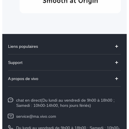
Liens populaires
Y31d
Support
V70 FE
FAQs
A propos de vivo
V60 Lite
Centre de Services
Info
Y21d
Funtouch OS
chat en direct(Du lundi au vendredi de 9h00 à 18h00 ;
Presse
Y29
Samedi : 10h00-14h00, hors jours fériés)
Authentification IMEI
Mentions légales
Y04
service@ma.vivo.com
Prix des pièces de rechange
À propos de vivo
Du lundi au vendredi de 9h00 à 18h00 ; Samedi : 10h00-
Tous les modèles