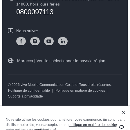
Mise à jour du système
14h00, hors jours fériés
Durabilité
0800097113
Y05
L'état d'avancement de la réparation
Centre de confidentialité vivo
Instructions de garantie vivo
Nous suivre
Morocco | Veuillez sélectionner le pays/la région
© 2026 vivo Mobile Communication Co., Ltd. Tous droits réservés.
Politique de confidentialité
|
Politique en matière de cookies
|
Suporte à privacidade
Notre site utilise les cookies pour améliorer votre expérience. En continuant
d'utiliser notre site, vous acceptez notre
politique en matière de cookies
et