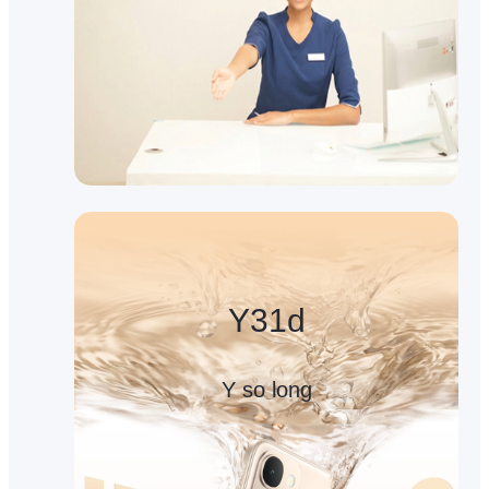
Y31d
Y so long