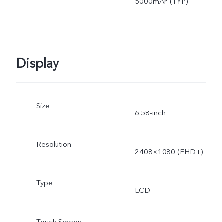
5000mAh (TYP)
Display
Size
6.58-inch
Resolution
2408×1080 (FHD+)
Type
LCD
Touch Screen