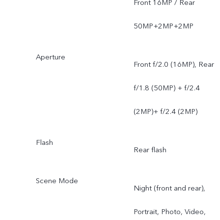
Front 16MP / Rear
50MP+2MP+2MP
Aperture
Front f/2.0 (16MP), Rear
f/1.8 (50MP) + f/2.4
(2MP)+ f/2.4 (2MP)
Flash
Rear flash
Scene Mode
Night (front and rear),
Portrait, Photo, Video,