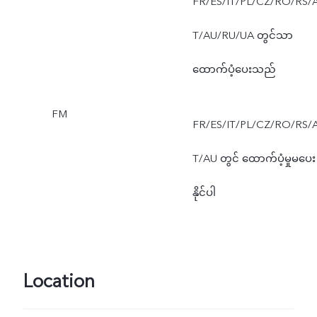
FR/ES/IT/PL/CZ/RO/RS/
T/AU/RU/UA တွင်သာ
ထောက်ပံ့ပေးသည်
FM
FR/ES/IT/PL/CZ/RO/RS/
T/AU တွင် ထောက်ပံ့မှုမပေး
နိုင်ပါ
Location