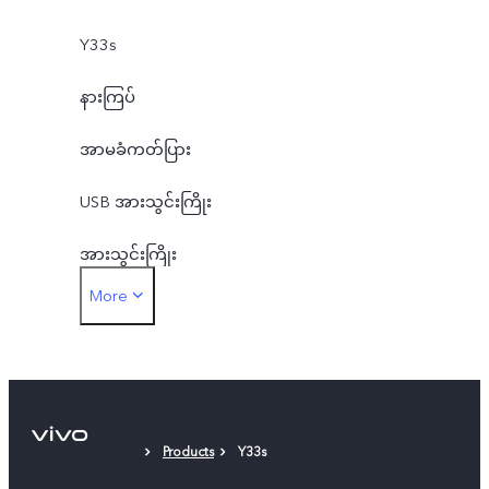
Y33s
နားကြပ်
အာမခံကတ်ပြား
USB အားသွင်းကြိုး
အားသွင်းကြိုး
More
SIM ထုတ်ပင်အပ်
ကာဗာ
မှန်ကပ် (ပါဝင်ပြီး)
Products
Y33s