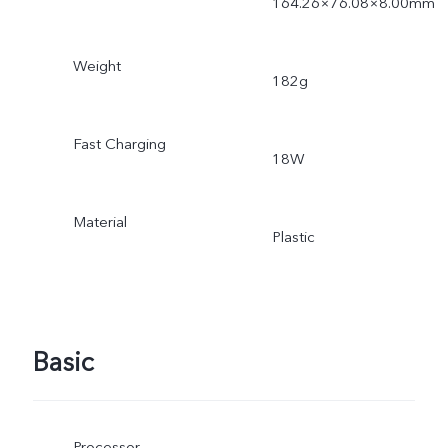
164.26×76.08×8.00mm
Weight
182g
Fast Charging
18W
Material
Plastic
Basic
Processor