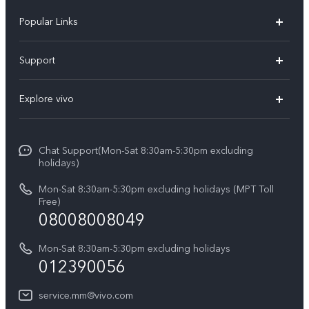
Popular Links
V30 5G
Support
V30e
FAQs
Explore vivo
V29 5G
Service Center
Info
V27 5G
Funtouch OS
Chat Support(Mon-Sat 8:30am-5:30pm excluding
Press
V27e
holidays)
System Update
Legal Notice
Y18
Mon-Sat 8:30am-5:30pm excluding holidays (MPT Toll
Query of Spare Parts Price
Free)
About Us
08008008049
Y100 4G
IMEI Authentication
vivo Privacy Center
Y03
Mon-Sat 8:30am-5:30pm excluding holidays
Appointment service
012390056
Sustainability
Y27s
Query of repair progress
service.mm@vivo.com
Y36