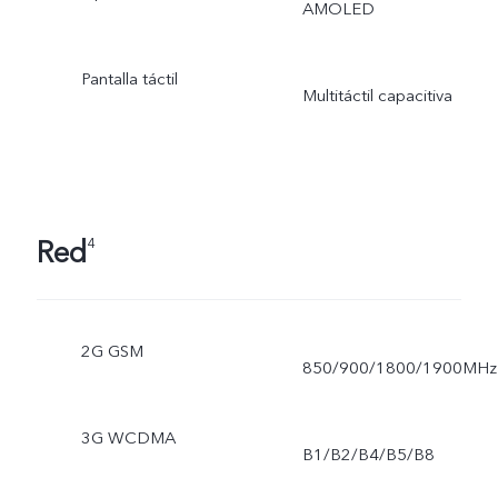
AMOLED
Pantalla táctil
Multitáctil capacitiva
Red
4
2G GSM
850/900/1800/1900MHz
3G WCDMA
B1/B2/B4/B5/B8