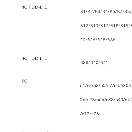
4G FDD-LTE
B1/B2/B3/B4/B5/B7/B8/
B12/B13/B17/B18/B19/
20/B26/B28/B66
4G TDD-LTE
B38/B40/B41
5G
n1/n2/n3/n5/n7/n8/n20/
26/n28/n66/n38/n40/n4
/n77/n78