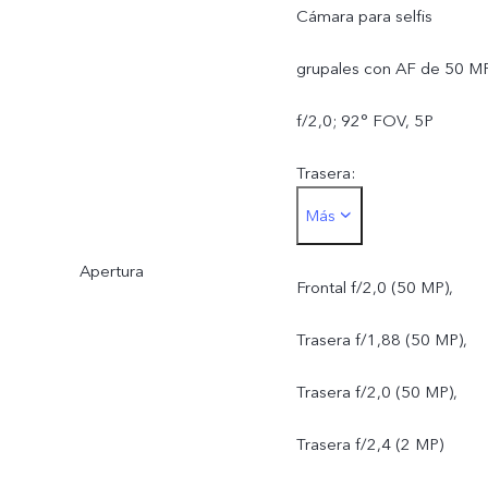
Cámara para selfis
grupales con AF de 50 MP
f/2,0; 92° FOV, 5P
Trasera:
Más
Cámara principal de 50 M
Apertura
VCS True Color, OIS,
Frontal f/2,0 (50 MP),
f/1,88; 84° FOV, 6P
Trasera f/1,88 (50 MP),
Cámara Ultra de gran
Trasera f/2,0 (50 MP),
angular con AF de 50 MP,
Trasera f/2,4 (2 MP)
f/2,0; 119° FOV, 5P