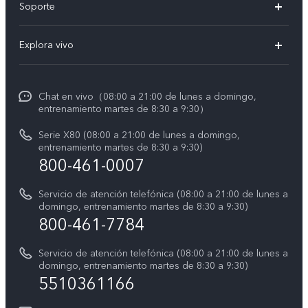
Soporte
V60 Lite 5G
T&C v.safe
Explora vivo
Y29
Funtouch OS
Noticias
Y05
Centro de servicio
Chat en vivo（08:00 a 21:00 de lunes a domingo,
La vida en vivo
entrenamiento martes de 8:30 a 9:30）
Autenticación de IMEI
Acerca de nosotros
Serie X80 (08:00 a 21:00 de lunes a domingo,
Consulta el Precio de los Repuestos
entrenamiento martes de 8:30 a 9:30)
Avisos legales
800-461-0007
Manual de usuario
Sostenibilidad
Servicio de atención telefónica (08:00 a 21:00 de lunes a
Actualización del sistema
domingo, entrenamiento martes de 8:30 a 9:30)
Centro de privacidad de vivo
800-461-7784
Instrucciones de la garantía de vivo
Accesibilidad
Servicio de atención telefónica (08:00 a 21:00 de lunes a
domingo, entrenamiento martes de 8:30 a 9:30)
T&C X300 Pro
5510361166
T&C Playera Telcel