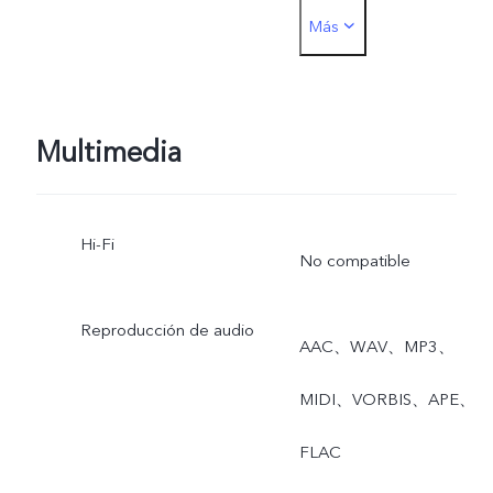
Más
Foto, Vídeo, Microcorto,
Alta resolución,
Panorámica, Documentos
Multimedia
Cámara lenta, Intervalo d
Hi-Fi
tiempo, Superluna, Pro,
No compatible
Doble exposición, Vista
Reproducción de audio
AAC、WAV、MP3、
dual, Foto en vivo,
MIDI、VORBIS、APE、
Macro，Vista dual，
FLAC
Comida，Astro，