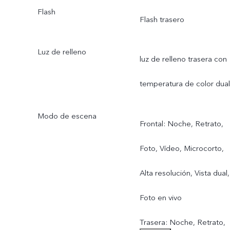
Flash
Flash trasero
Cámara Bokeh de 2 MP,
f/2,4; 81,6° FOV
Luz de relleno
luz de relleno trasera con
temperatura de color dual
Modo de escena
Frontal: Noche, Retrato,
Foto, Vídeo, Microcorto,
Alta resolución, Vista dual,
Foto en vivo
Trasera: Noche, Retrato,