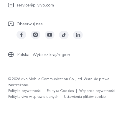
service@pl.vivo.com
Wyślij Do Naprawy
Sprawdź status naprawy
Obserwuj nas
Polityka gwarancyjna
Pobierz LUTy do przywracania logów
Polska | Wybierz kraj/region
© 2026 vivo Mobile Communication Co., Ltd. Wszelkie prawa
zastrzeżone.
Polityka prywatności
|
Polityka Cookies
|
Wsparcie prywatności
|
Polityka vivo w sprawie danych
|
Ustawienia plików cookie