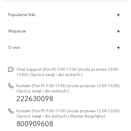
Popularne linki
X300 Ultra
Wsparcie
X300 Pro
FAQs
O vivo
X300 FE
Centrum Serwisowe
O vivo
X300
Funtouch OS
Chat Support (Pon-Pt 9:00-17:00 (środa przerwa 12:00-
Życie w vivo
V70
13:00). Oprócz świąt i dni wolnych.)
Weryfikacja IMEI
Netykieta vivo
V70 FE
Kontakt (Pon-Pt 9:00-17:00 (środa przerwa 12:00-13:00).
Instrukcja obsługi
Oprócz świąt i dni wolnych.)
Informacje prawne
222630098
vivo Buds Air3
Aktualizacja oprogramowania
O nas
Kontakt (Pon-Pt 9:00-17:00 (środa przerwa 12:00-13:00).
Dziennik aktualizacji
Oprócz świąt i dni wolnych.) (Numer bezpłatny)
Zrównoważony rozwój
800909608
Sprawdź koszt naprawy
Centrum prywatności vivo