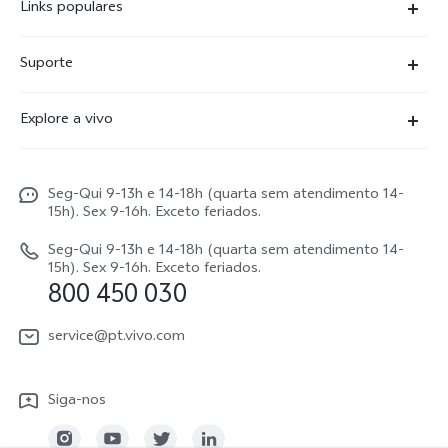
Links populares
X300 Ultra
Suporte
X300 FE
Centro de serviço
Explore a vivo
X300Pro
Autenticação com IMEI
Informações
X300
Atualização do sistema
Seg-Qui 9-13h e 14-18h (quarta sem atendimento 14-
Carreiras ao vivo
V70
15h). Sex 9-16h. Exceto feriados.
Manual do utilizador
Avisos legais
V70 FE
Seg-Qui 9-13h e 14-18h (quarta sem atendimento 14-
Atualizar registo
15h). Sex 9-16h. Exceto feriados.
Sobre nós
800 450 030
Watch GT 2
Política de garantia
Sustentabilidade
service@pt.vivo.com
Centro de privacidade da vivo
Siga-nos