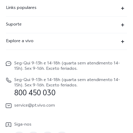
Links populares
X300 Ultra
Suporte
X300 FE
Centro de serviço
Explore a vivo
X300Pro
Autenticação com IMEI
Informações
X300
Atualização do sistema
Seg-Qui 9-13h e 14-18h (quarta sem atendimento 14-
Carreiras ao vivo
V70
15h). Sex 9-16h. Exceto feriados.
Manual do utilizador
Avisos legais
V70 FE
Seg-Qui 9-13h e 14-18h (quarta sem atendimento 14-
Atualizar registo
15h). Sex 9-16h. Exceto feriados.
Sobre nós
800 450 030
Watch GT 2
Política de garantia
Sustentabilidade
service@pt.vivo.com
Centro de privacidade da vivo
Siga-nos