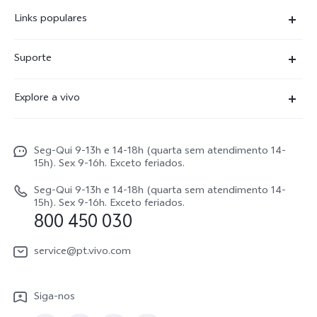
Links populares
X300 Ultra
Suporte
X300 FE
Centro de serviço
Explore a vivo
X300Pro
Autenticação com IMEI
Informações
X300
Atualização do sistema
Seg-Qui 9-13h e 14-18h (quarta sem atendimento 14-
Carreiras ao vivo
V70
15h). Sex 9-16h. Exceto feriados.
Manual do utilizador
Avisos legais
V70 FE
Seg-Qui 9-13h e 14-18h (quarta sem atendimento 14-
Atualizar registo
15h). Sex 9-16h. Exceto feriados.
Sobre nós
800 450 030
Watch GT 2
Política de garantia
Sustentabilidade
service@pt.vivo.com
Centro de privacidade da vivo
Siga-nos