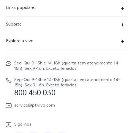
Links populares
X300 Ultra
Suporte
X300 FE
Centro de serviço
Explore a vivo
X300Pro
Autenticação com IMEI
Informações
X300
Atualização do sistema
Seg-Qui 9-13h e 14-18h (quarta sem atendimento 14-
Carreiras ao vivo
V70
15h). Sex 9-16h. Exceto feriados.
Manual do utilizador
Avisos legais
V70 FE
Seg-Qui 9-13h e 14-18h (quarta sem atendimento 14-
Atualizar registo
15h). Sex 9-16h. Exceto feriados.
Sobre nós
800 450 030
Watch GT 2
Política de garantia
Sustentabilidade
service@pt.vivo.com
Centro de privacidade da vivo
Siga-nos