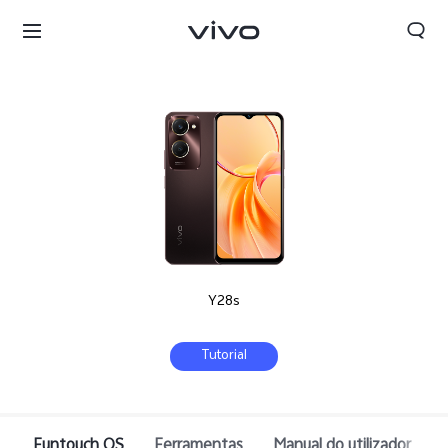
Y28s
Tutorial
Portugal | Selecionar país/região
Funtouch OS
Ferramentas
Manual do utilizador