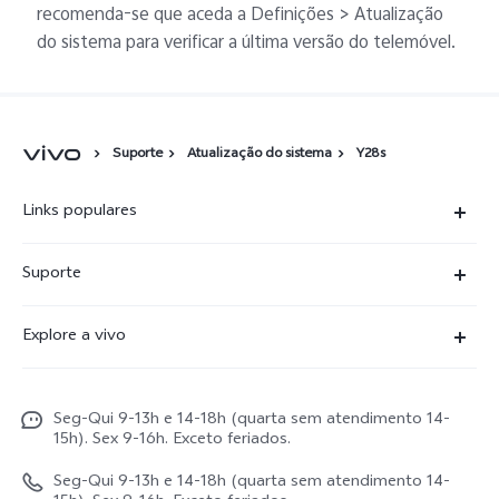
recomenda-se que aceda a Definições > Atualização
do sistema para verificar a última versão do telemóvel.
Suporte
Atualização do sistema
Y28s
Links populares
X300 Ultra
Suporte
X300 FE
Centro de serviço
Explore a vivo
X300Pro
Autenticação com IMEI
Informações
X300
Atualização do sistema
Seg-Qui 9-13h e 14-18h (quarta sem atendimento 14-
Carreiras ao vivo
V70
15h). Sex 9-16h. Exceto feriados.
Manual do utilizador
Avisos legais
V70 FE
Seg-Qui 9-13h e 14-18h (quarta sem atendimento 14-