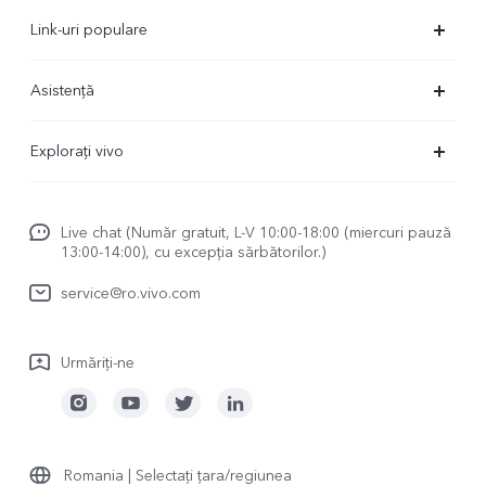
Link-uri populare
X90 Pro
Asistență
X80 Lite
FAQs
Explorați vivo
V23 5G
Centru de service
Redacție de știri
Y16
Funtouch OS
Live chat (Număr gratuit, L-V 10:00-18:00 (miercuri pauză
Viața cu vivo
Y35
13:00-14:00), cu excepția sărbătorilor.)
Trimite la reparatie
vivo Netiquette
Y22s
service@ro.vivo.com
Autentificare IMEI
Despre noi
TWS 2 ANC
Actualizarea sistemului
Urmăriți-ne
Mențiuni legale
TWS 2e
Manual de utilizare
Durabilitate
Jurnal de actualizare
Centrul de confidențialitate vivo
Romania | Selectați țara/regiunea