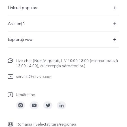
Link-uri populare
X90 Pro
Asistență
X80 Lite
FAQs
Explorați vivo
V23 5G
Centru de service
Redacție de știri
Y16
Funtouch OS
Live chat (Număr gratuit, L-V 10:00-18:00 (miercuri pauză
Viața cu vivo
Y35
13:00-14:00), cu excepția sărbătorilor.)
Trimite la reparatie
vivo Netiquette
Y22s
service@ro.vivo.com
Autentificare IMEI
Despre noi
TWS 2 ANC
Actualizarea sistemului
Urmăriți-ne
Mențiuni legale
TWS 2e
Manual de utilizare
Durabilitate
Jurnal de actualizare
Centrul de confidențialitate vivo
Romania | Selectați țara/regiunea