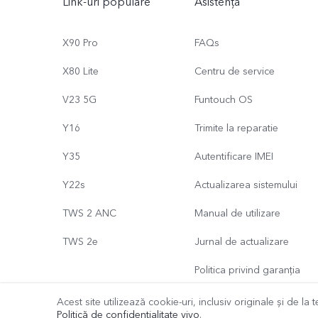
Link-uri populare
Asistență
X90 Pro
FAQs
X80 Lite
Centru de service
V23 5G
Funtouch OS
Y16
Trimite la reparatie
Y35
Autentificare IMEI
Y22s
Actualizarea sistemului
TWS 2 ANC
Manual de utilizare
TWS 2e
Jurnal de actualizare
Politica privind garanția
Acest site utilizează cookie-uri, inclusiv originale și de la te
Politică de confidențialitate vivo
.