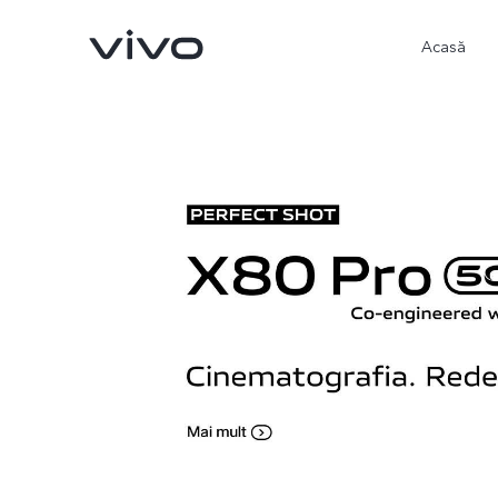
Acasă
X90 Pro
X80 Lite
nou
nou