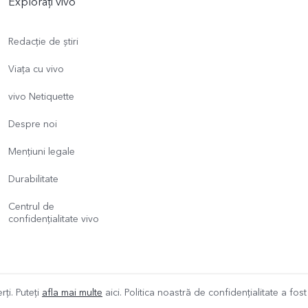
Explorați vivo
Redacție de știri
Viața cu vivo
vivo Netiquette
Despre noi
Mențiuni legale
Durabilitate
Centrul de
confidențialitate vivo
rți. Puteți
afla mai multe
aici. Politica noastră de confidențialitate a fos