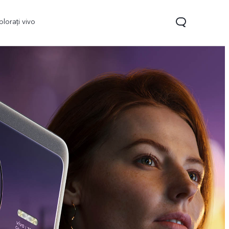
plorați vivo
Y35
Y22s
nou
nou