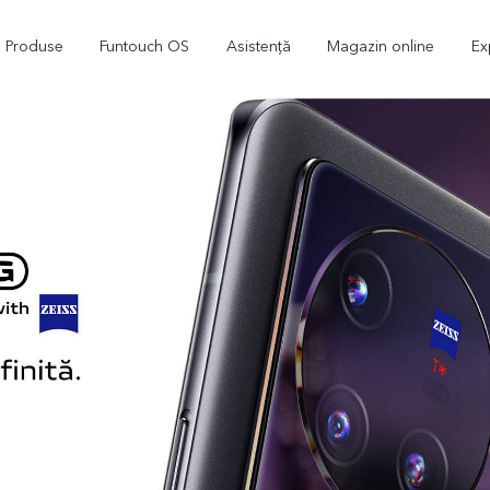
Produse
Funtouch OS
Asistență
Magazin online
Ex
V23 5G
Y16
nou