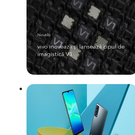
Noutăți
vivo inovează și lansează cipul de
imagistică V1