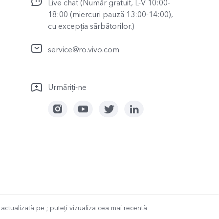
Live chat (Număr gratuit, L-V 10:00-
18:00 (miercuri pauză 13:00-14:00),
cu excepția sărbătorilor.)
service@ro.vivo.com
Urmăriți-ne
t actualizată pe
; puteți vizualiza cea mai recentă