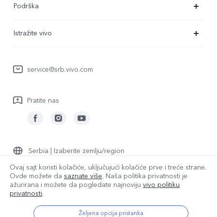
Podrška
V29 Lite 5G
FAQs
Istražite vivo
Y22s
Servisni Centar
Redakcija
Y36
Funtouch OS
service@srb.vivo.com
Ljudi
Y17s
IMEI autentifikacija
O nama
Pratite nas
Nadogradnja sistema
Pravna obaveštenja
Uputstvo za korišćenje
Održivost
Evidencija ažuriranja
vivo Centar za privatnost
Serbia | Izaberite zemlju/region
Garantna politika
Ovaj sajt koristi kolačiće, uključujući kolačiće prve i treće strane.
Ovde možete da
saznate više
. Naša politika privatnosti je
ažurirana i
možete da pogledate najnoviju
vivo politiku
© {3} vivo Mobile Communication Co., Ltd. Sva prava zadržana.
privatnosti
.
Politika privatnosti
|
Smernice za kolačiće
|
Podršku za privatnost
|
Postavka za kolačiće
Željena opcija pristanka