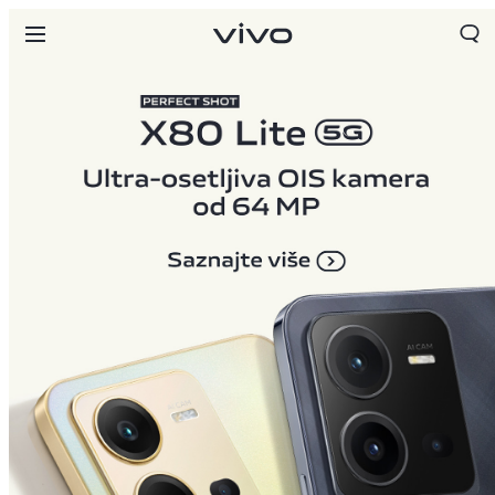
Serbia | Izaberite zemlju/region