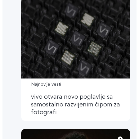
Najnovije vesti
vivo otvara novo poglavlje sa
samostalno razvijenim čipom za
fotografi