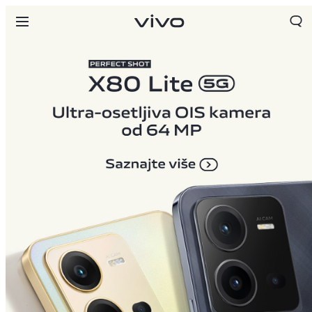
Serbia | Izaberite zemlju/region