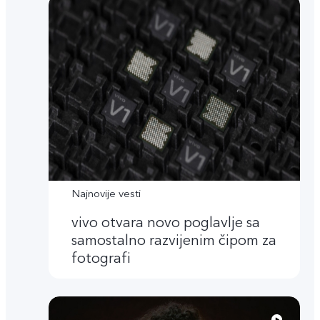
Najnovije vesti
vivo otvara novo poglavlje sa
samostalno razvijenim čipom za
fotografi