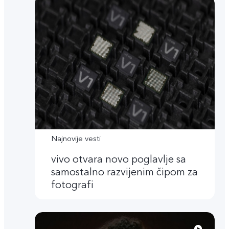
Najnovije vesti
vivo otvara novo poglavlje sa
samostalno razvijenim čipom za
fotografi