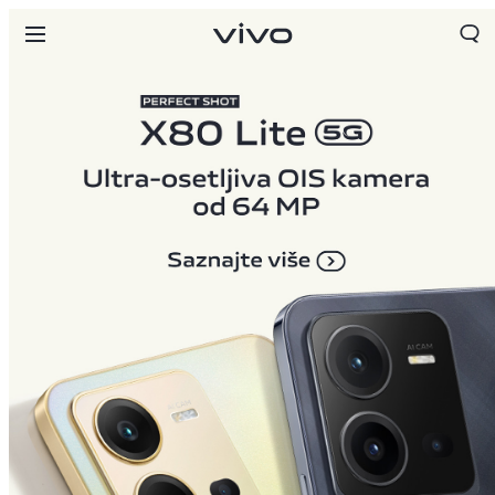
Serbia | Izaberite zemlju/region