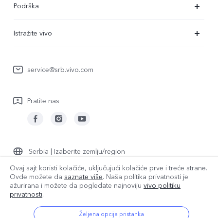
Podrška
V29 Lite 5G
FAQs
Istražite vivo
Y22s
Servisni Centar
Redakcija
Y36
Funtouch OS
service@srb.vivo.com
Ljudi
Y17s
IMEI autentifikacija
O nama
Pratite nas
Nadogradnja sistema
Pravna obaveštenja
Uputstvo za korišćenje
Održivost
Evidencija ažuriranja
vivo Centar za privatnost
Serbia | Izaberite zemlju/region
Garantna politika
Ovaj sajt koristi kolačiće, uključujući kolačiće prve i treće strane.
Ovde možete da
saznate više
. Naša politika privatnosti je
ažurirana i
možete da pogledate najnoviju
vivo politiku
© {3} vivo Mobile Communication Co., Ltd. Sva prava zadržana.
privatnosti
.
Politika privatnosti
|
Smernice za kolačiće
|
Podršku za privatnost
|
Postavka za kolačiće
Željena opcija pristanka