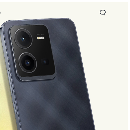
o
22s
Y16
novo
novo