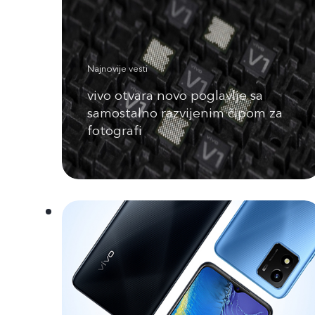
Najnovije vesti
vivo otvara novo poglavlje sa
samostalno razvijenim čipom za
fotografi