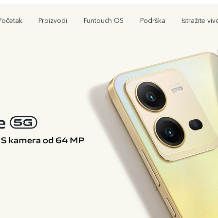
Početak
Proizvodi
Funtouch OS
Podrška
Istražite viv
V29 Lite 5G
Y36
Y
novo
novo