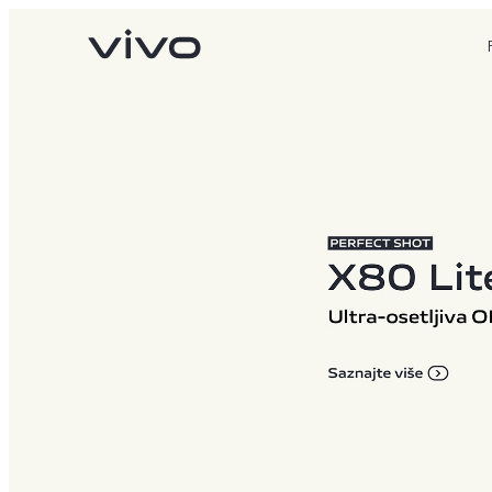
X90 Pro
X80 Lite
novo
novo