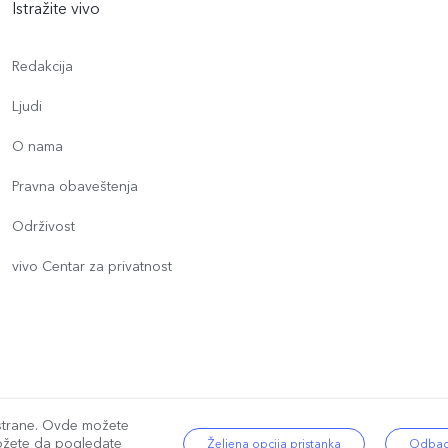
Istražite vivo
Redakcija
Ljudi
O nama
Pravna obaveštenja
Održivost
vivo Centar za privatnost
će strane. Ovde možete
|
Politika privatnosti
|
Smernice za kolačiće
|
Podršku za privatnost
|
Postavk
žete da pogledate
Željena opcija pristanka
Odbaci