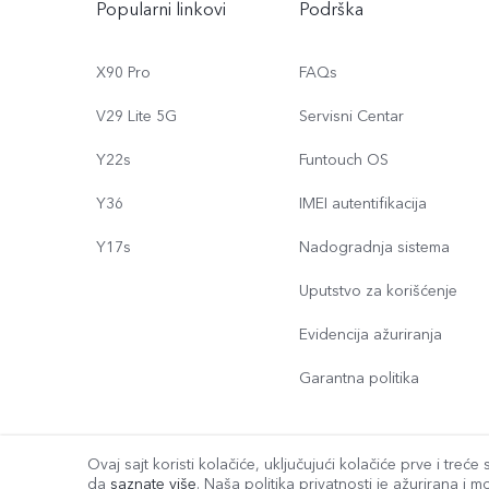
Popularni linkovi
Podrška
X90 Pro
FAQs
V29 Lite 5G
Servisni Centar
Y22s
Funtouch OS
Y36
IMEI autentifikacija
Y17s
Nadogradnja sistema
Uputstvo za korišćenje
Evidencija ažuriranja
Garantna politika
Ovaj sajt koristi kolačiće, uključujući kolačiće prve i tre
© {3} vivo Mobile Communication Co., Ltd. Sva prava zadržana.
da
saznate više
. Naša politika privatnosti je ažurirana i
mo