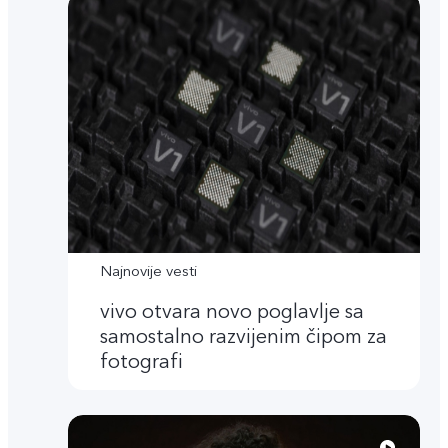
Najnovije vesti
vivo otvara novo poglavlje sa
samostalno razvijenim čipom za
fotografi