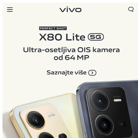
Serbia | Izaberite zemlju/region