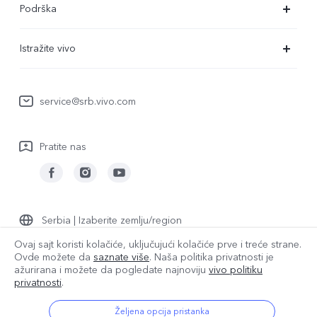
Podrška
V29 Lite 5G
FAQs
Istražite vivo
Y22s
Servisni Centar
Redakcija
Y36
Funtouch OS
service@srb.vivo.com
Ljudi
Y17s
IMEI autentifikacija
O nama
Pratite nas
Nadogradnja sistema
Pravna obaveštenja
Uputstvo za korišćenje
Održivost
Evidencija ažuriranja
vivo Centar za privatnost
Serbia | Izaberite zemlju/region
Garantna politika
Ovaj sajt koristi kolačiće, uključujući kolačiće prve i treće strane.
Ovde možete da
saznate više
. Naša politika privatnosti je
ažurirana i
možete da pogledate najnoviju
vivo politiku
© {3} vivo Mobile Communication Co., Ltd. Sva prava zadržana.
privatnosti
.
Politika privatnosti
|
Smernice za kolačiće
|
Podršku za privatnost
|
Postavka za kolačiće
Željena opcija pristanka