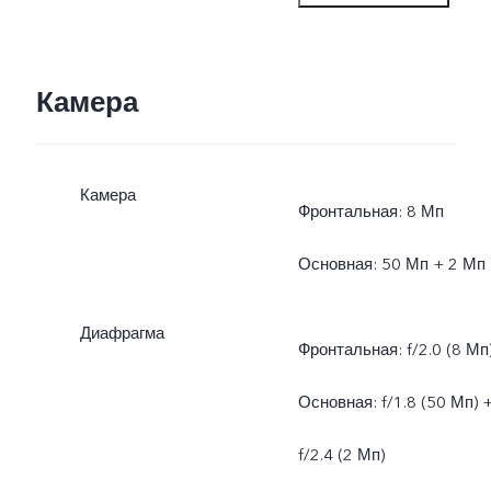
инфраструктуры и верси
ПО смартфона
Камера
* Доступность
Камера
автономного режима
Фронтальная: 8 Мп
зависит от параметров
Основная: 50 Мп + 2 Мп
сети местных операторо
Диафрагма
Фронтальная: f/2.0 (8 Мп
связи. После
Основная: f/1.8 (50 Мп) 
официального запуска о
f/2.4 (2 Мп)
будет доступен в