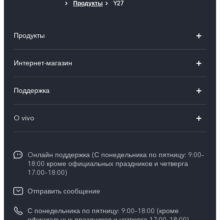
Продукты
Y27
Продукты
X300 Ultra
Интернет-магазин
X300 FE
X200 FE
Поддержка
V70 FE
V60 5G
Ремонт с доставкой
V70
O vivo
V60 Lite
FAQs
Y31d
Общая информация
V50 Lite
Funtouch OS
Y11d
Oнлайн поддержка (С понедельника по пятницу: 9:00–
Пресс-центр
V40 Lite
18:00 кроме официальных праздников и четверга
Сервисные центры
17:00–18:00)
Y05
Карьера в vivo
V30 Lite
IMEI аутентификация
Отправить сообщение
Юридическая информация
Y29
Запрос стоимости запчастей
С понедельника по пятницу: 9:00–18:00 (кроме
О нас
официальных праздников и четверга 17:00–18:00)