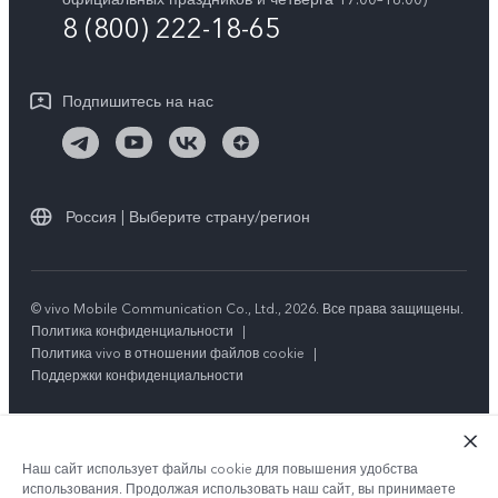
Y04s
8 (800) 222-18-65
Обновление системы
Социальная ответственность
Y04
Инструкции по гарантии vivo
Центр конфиденциальности vivo
Подпишитесь на нас
Скачать LUT для Log-восстановления
Россия | Выберите страну/регион
© vivo Mobile Communication Co., Ltd., 2026. Все права защищены.
Политика конфиденциальности
|
Политика vivo в отношении файлов cookie
|
Поддержки конфиденциальности
Наш сайт использует файлы cookie для повышения удобства
использования. Продолжая использовать наш сайт, вы принимаете