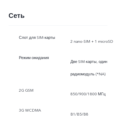
Сеть
Слот для SIM-карты
2 nano-SIM + 1 microSD
Режим ожидания
Две SIM-карты, один
радиомодуль (*NA)
2G GSM
850/900/1800 МГц
3G WCDMA
B1/B5/B8