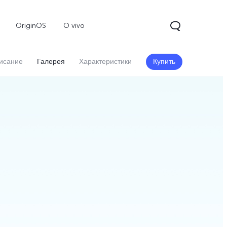
OriginOS
O vivo
исание
Галерея
Характеристики
Купить
V70
Y31d
Новинка