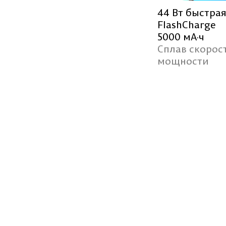
44 Вт быстра
FlashCharge
5000 мА·ч
Сплав скорос
мощности