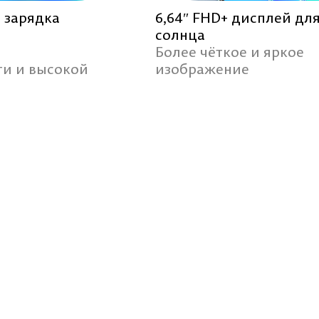
я зарядка
6,64″ FHD+ дисплей дл
солнца
Более чёткое и яркое
ти и высокой
изображение