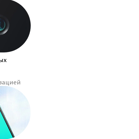
ных
зацией