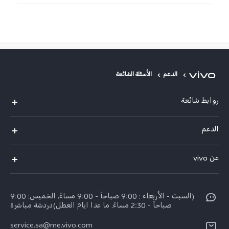
الدعم
الأسئلة الشائعة
روابط شائعة
X300 Pro (New)
الدعم
X200 FE (New)
الاسئلة الشائعة
عن vivo
Y39 5G
مراكز الصيانة
معلومات عن الشركة
V50 5G
Funtouch OS
(السبت - الأربعاء : 9:00 صباحاً - 9:00 مساءً، الخميس: 9:00
الأخبار
Y04
صباحاً - 2:30 مساءً. ما عدا ايام العطل)دردشة مباشرة
مصادقة IMEI
الإشعارات القانونية
service.sa@me.vivo.com
V40 5G