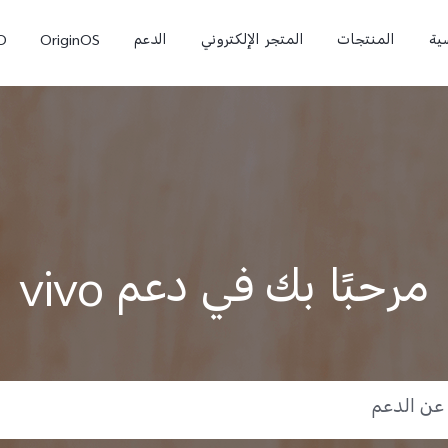
ية
المنتجات
المتجر الإلكتروني
الدعم
OriginOS
O
مرحبًا بك في دعم vivo
0
X300 Pro
T5 Pro 5G
جديد
جديد