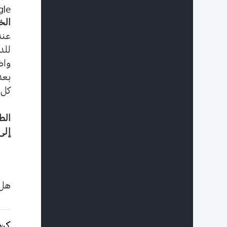
gle
الخ
عند
للد
واض
بعد
كل 
الط
إلى
هل 