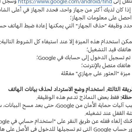
نتقل إلى
https://www.google.com/android/find
وسجّل ا
إذا كان لديك أكثر من جهاز واحد، فحدد الجهاز في أعلى الشا
احصل على معلومات الجهاز؛
دد وظيفة
"
حذف الجهاز
"
التي يمكنها إعادة ضبط الهاتف ح
يمكن استخدام هذه الميزة إلا عند استيفاء كل الشروط التالية
:
هاتفك قيد التشغيل؛
تم تسجيل الدخول إلى حسابك في
Google
؛
هاتفك متصل بالإنترنت؛
ميزة
"
العثور على جهازي
"
مفعّلة
ريقة الثالثة
.
استخدام وضع الاسترداد لحذف بيانات الهاتف
حظة
:
فقط بعض النماذج تدعم هذه الوظيفة
.
ب آليات حماية الأمان من
Google
، حتى بعد مسح البيانات،
ة القفل عند تشغيله
.
نك إلغاء قفله عن طريق النقر على
"
استخدام حسابي في
ogle
ر حساب
Google
التي تم تسجيلها للدخول في الأصل على ها