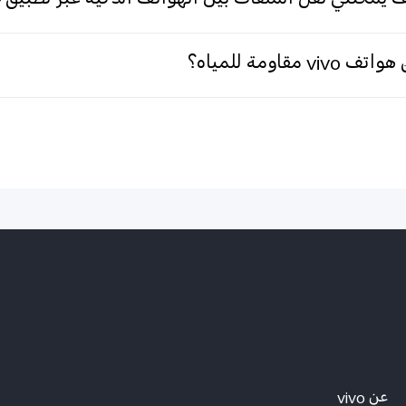
 يمكنني نقل الملفات بين الهواتف الذكية عبر تطبيق EasyShare؟
ف vivo مقاومة للمياه؟
عن vivo