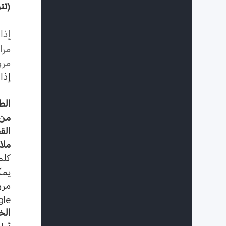
(
تت
إذا
مرا
مرو
إذا
الطر
من 
الق
ملا
كلم
يمك
مرو
gle
الخ