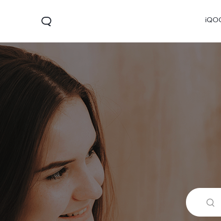
iQO
V60
V70 FE
V7
جديد
جديد