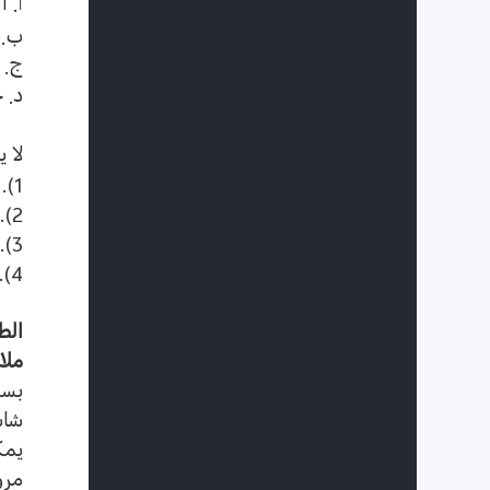
أ
.
ا
ب
.
ج
.
د
.
ح
لا 
1).
2).
3).
4).
الط
ملا
بسب
شاش
يمك
مرو