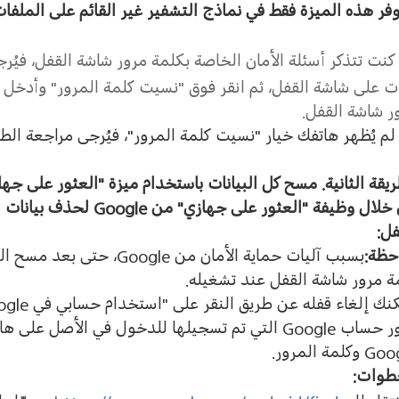
وفر هذه الميزة فقط في نماذج التشفير غير القائم على الملفا
 كنت تتذكر أسئلة الأمان الخاصة بكلمة مرور شاشة القفل، فيُ
ت على شاشة القفل، ثم انقر فوق
"
نسيت كلمة المرور
"
وأدخل أ
ر شاشة القفل
.
 لم يُظهر هاتفك خيار
"
نسيت كلمة المرور
"
، فيُرجى مراجعة الطر
يقة الثانية
.
مسح كل البيانات باستخدام ميزة
"
العثور على جها
خلال وظيفة
"
العثور على جهازي
"
من
Google
لحذف بيانات ا
فل
:
حظة
:
بسبب آليات حماية الأمان من
Google
، حتى بعد مسح ال
ة مرور شاشة القفل عند تشغيله
.
نك إلغاء قفله عن طريق النقر على
"
استخدام حسابي في
ogle
ر حساب
Google
التي تم تسجيلها للدخول في الأصل على ها
Goo
وكلمة المرور
.
طوات
: