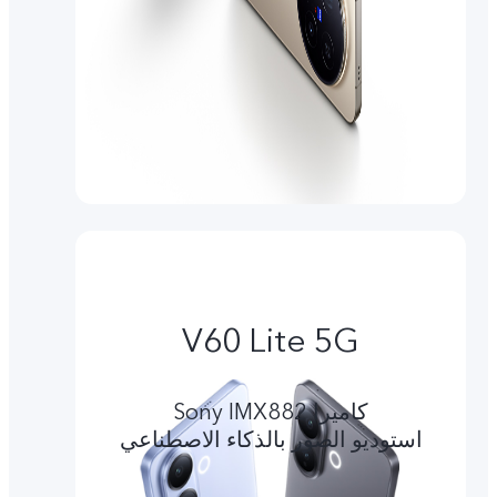
V60 Lite 5G
کامیرا Sony IMX882
استوديو الصور بالذكاء الاصطناعي