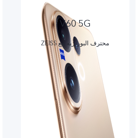
V60 5G
محترف البورتريه مع ZEISS