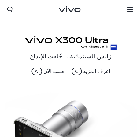
زايس السينمائية… خُلقت للإبداع
اعرف المزيد
اطلب الآن