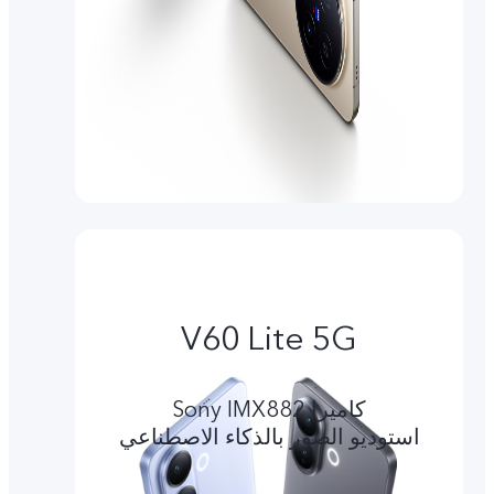
V60 Lite 5G
کامیرا Sony IMX882
استوديو الصور بالذكاء الاصطناعي