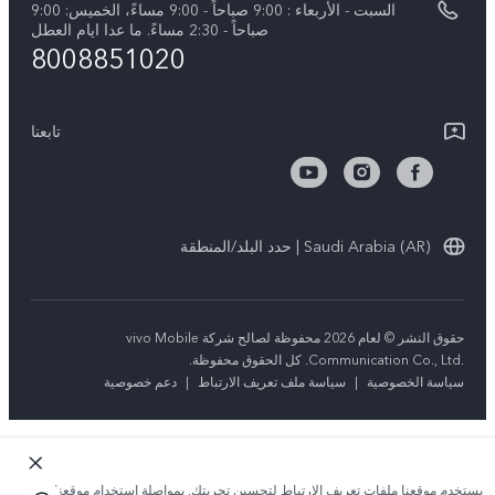
السبت - الأربعاء : 9:00 صباحاً - 9:00 مساءً، الخميس: 9:00
V40 Lite 5G
تحديثات النظام
صباحاً - 2:30 مساءً. ما عدا ايام العطل
مركز الخصوصية لدى vivo
8008851020
كل الموديلات
تعلیمات الضمان
الاستدامة
بيان الخصوصية بشأن خدمة العملاء
تابعنا
الأخبار
تنزيل جداول LUT لاستعادة السجل
Saudi Arabia (AR) | حدد البلد/المنطقة
حقوق النشر © لعام 2026 محفوظة لصالح شركة vivo Mobile
Communication Co., Ltd.‎. كل الحقوق محفوظة.
سياسة الخصوصية
|
سياسة ملف تعريف الارتباط
|
دعم خصوصية
يستخدم موقعنا ملفات تعريف الارتباط لتحسين تجربتك. بمواصلة استخدام موقعنا؛