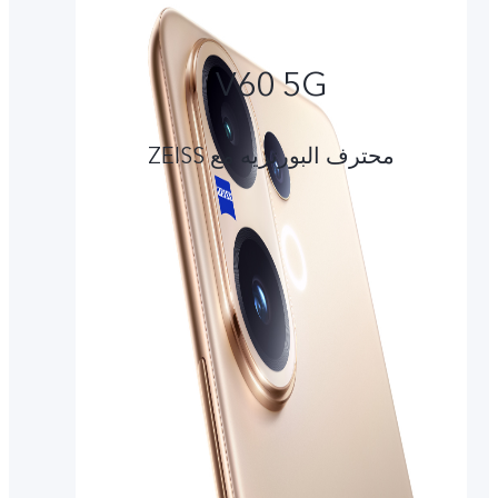
V60 5G
محترف البورتريه مع ZEISS