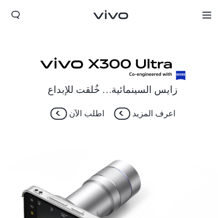
زايس السينمائية… خُلقت للإبداع
اعرف المزيد
اطلب الآن