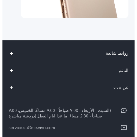
روابط شائعة
X300 Pro (New)
الدعم
X200 FE (New)
الاسئلة الشائعة
عن vivo
Y39 5G
مراكز الصيانة
معلومات عن الشركة
V50 5G
Funtouch OS
(السبت - الأربعاء : 9:00 صباحاً - 9:00 مساءً، الخميس: 9:00
الأخبار
Y04
صباحاً - 2:30 مساءً. ما عدا ايام العطل)دردشة مباشرة
مصادقة IMEI
الإشعارات القانونية
service.sa@me.vivo.com
V40 5G
أسعار قطع الغيار
نبذة عنا