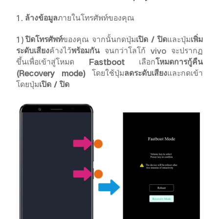
1.
ล้างข้อมูล
ภายในโทรศัพท์ของคุณ
1)
ปิดโทรศัพท์
ของคุณ จากนั้นกดปุ่ม
เปิด / ปิด
และปุ่ม
เพิ่ม
ระดับเสียง
ค้างไว้
พร้อมกัน
จนกว่าโลโก้
vivo จะปรากฏ
ประเทศไทย | เลือกประเทศ/ภูมิภาค
ขึ้นเพื่อเข้าสู่โหมด
Fastboot
เลือก
โหมดการกู้คืน
(
Recovery mode)
โดยใช้ปุ่ม
ลดระดับเสียง
และกดเข้า
โดยปุ่ม
เปิด / ปิด