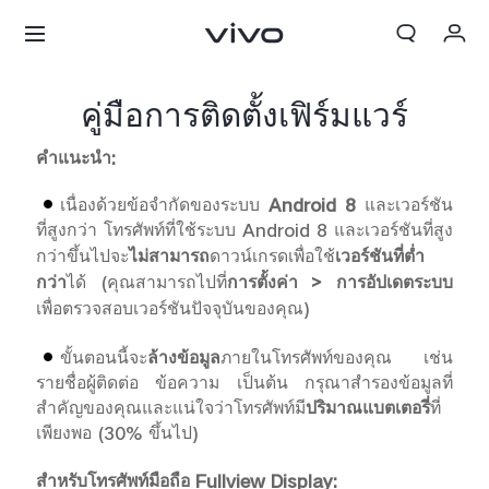
My Order
คู่มือการติดตั้งเฟิร์มแวร์
Cart
คำแนะนำ
:
ลงชื่อเข้าใช้/ลงทะเบียน
เนื่องด้วยข้อจำกัดของระบบ
Android 8
และเวอร์ชัน
ที่สูงกว่า โทรศัพท์ที่ใช้
ระบบ Android 8 และเวอร์ชันที่สูง
บัญชีของฉัน
กว่าขึ้นไปจะ
ไม่สามารถ
ดาวน์เกรดเพื่อใช้
เวอร์ชันที่
ต่ำ
กว่า
ได้ (คุณสามารถไปที่
การตั้งค่า > การอัปเดตระบบ
เพื่อตรวจสอบเวอร์ชันปัจจุบันของคุณ)
ขั้นตอนนี้จะ
ล้างข้อมูล
ภายในโทรศัพท์ของคุณ เช่น
รายชื่อผู้ติดต่อ ข้อความ เป็นต้น กรุณาสำรองข้อมูลที่
สำคัญของคุณและแน่ใจว่าโทรศัพท์มี
ปริมาณแบตเตอรี่
ที่
เพียงพอ (30
% ขึ้นไป)
สำหรับโทรศัพท์มือถือ
Fullvi
ew Display: