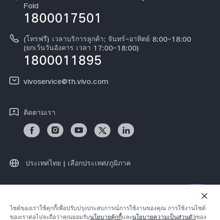
เกี่ยวกับเรา
Fold
1800017501
คำแนะนำเกี่ยวกับบัตรรับประกันของ vivo
ศูนย์ความเป็นส่วนตัวของวีโว่
ดาวน์โหลด LUTs สำหรับการคืนค่า Log
(โทรฟรี) เวลาบริการลูกค้า: จันทร์-อาทิตย์ 8:00-18:00
ความยั่งยืน
(ยกเว้นวันอังคาร เวลา 17:00-18:00)
1800011895
vivoservice@th.vivo.com
ติดตามเรา
ประเทศไทย | เลือกประเทศ/ภูมิภาค
© 2026 vivo Mobile Communication Co., Ltd. สงวนลิขสิทธิ์
ไซต์ของเราใช้คุกกี้เพื่อปรับปรุงประสบการณ์การใช้งานของคุณ การใช้งานไซต์
นโยบายความเป็นส่วนตัวของ
|
นโยบายคุกกี้ของ
|
ของเราต่อไปจะถือว่าคุณยอมรับ
นโยบายคุ้กกี้
และ
นโยบายความเป็นส่วนตัว
ของ