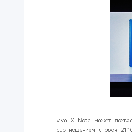
vivo
X
Note
может похвас
соотношением сторон 21:1