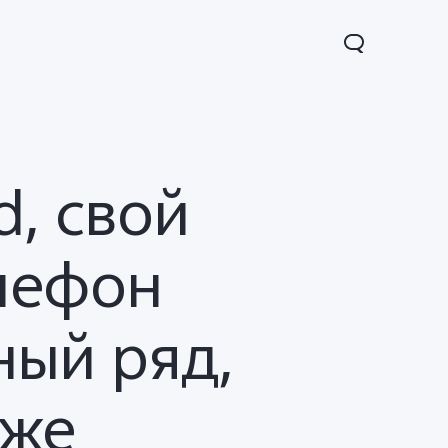
d, свой
лефон
ный ряд,
7s
Y17s
Y02t
Новинка
Новинка
Новинка
кже