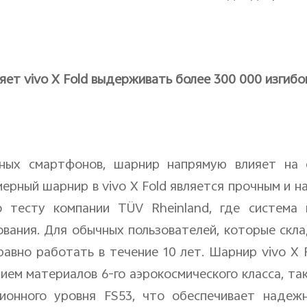
ляет
vivo
X
Fold
выдерживать более 300 000 изгибо
ных смартфонов, шарнир напрямую влияет на 
мерный шарнир в
vivo
X
Fold
является прочным и н
но тесту компании
T
Ü
V
Rheinland
, где система
вания. Для обычных пользователей, которые скл
авно работать в течение 10 лет. Шарнир
vivo
X
ием материалов 6-го аэрокосмического класса, та
ционного уровня
FS
53, что обеспечивает надеж