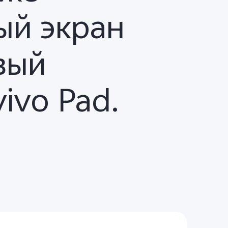
ый экран
вый
ivo Pad.