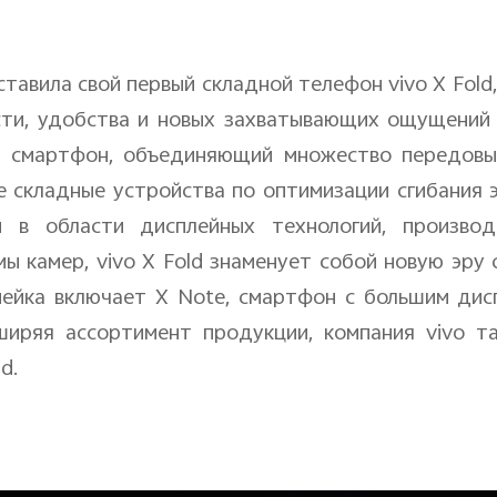
тавила свой первый складной телефон
vivo
X
Fold
ти, удобства и новых захватывающих ощущений 
й смартфон, объединяющий множество передовых
складные устройства по оптимизации сгибания э
 в области дисплейных технологий, производ
мы камер,
vivo
X
Fold
знаменует собой новую эру 
инейка включает
X
Note
, смартфон с большим дис
сширяя ассортимент продукции, компания
vivo
та
ad
.