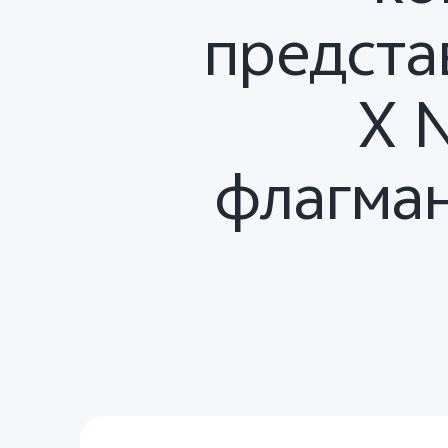
предста
X 
флагман