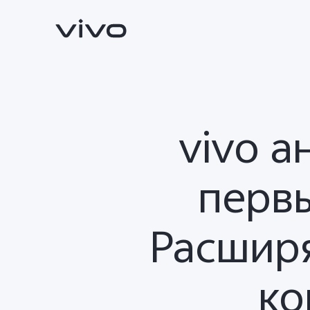
vivo а
перв
Расширя
V30 5G
V29 5G
Новинка
Новинка
ко