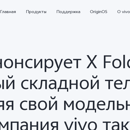
Главная
Продукты
Поддержка
OriginOS
O vivo
нонсирует X Fol
ый складной те
я свой модель
V29e 5G
Y100 4G
Y2
Новинка
Новинка
мпания vivo та