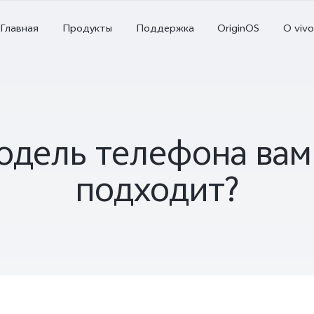
Y-серия
Главная
Продукты
Поддержка
OriginOS
O vivo
V-серия
одель телефона ва
подходит?
V29e 5G
Y100 4G
Y2
Новинка
Новинка