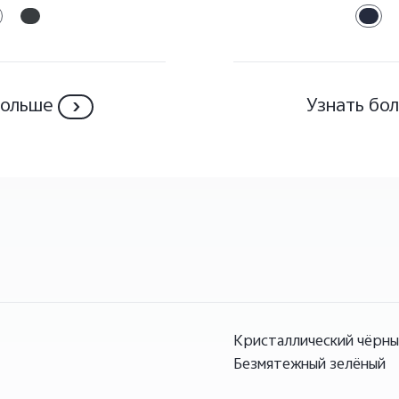
больше
Узнать бо
Кристаллический чёрн
Безмятежный зелёный