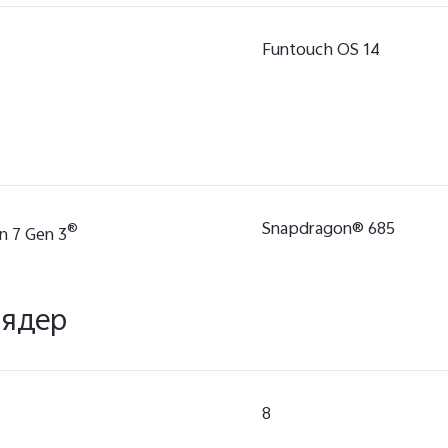
Funtouch OS 14
Snapdragon® 685
®
 7 Gen 3
 ядер
8