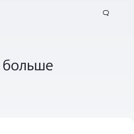
м больше
7s
Y17s
Y02t
Новинка
Новинка
Новинка