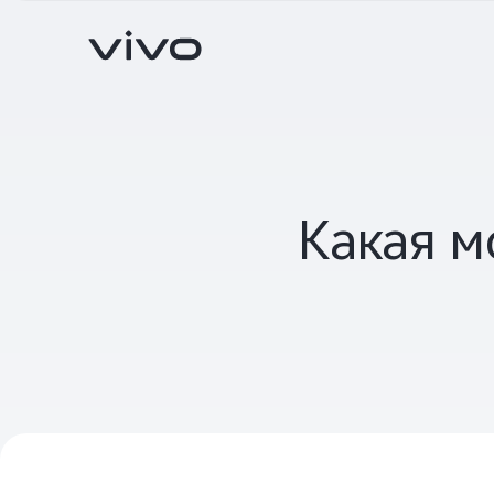
Y-серия
V-серия
Какая м
V30 5G
V29 5G
Новинка
Новинка