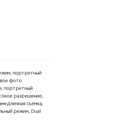
ежим, портретный
ивое фото
м, портретный
ысокое разрешение,
амедленная съёмка,
льный режим, Dual