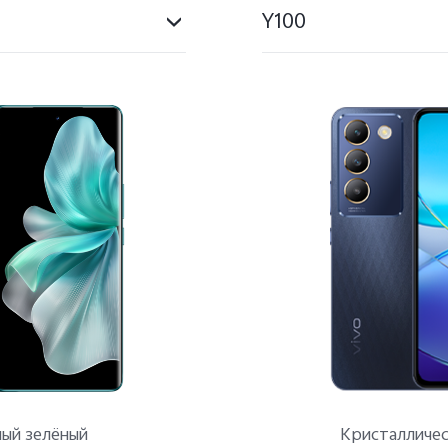
Y100
Y-серия
V-серия
ый зелёный
Кристалличес