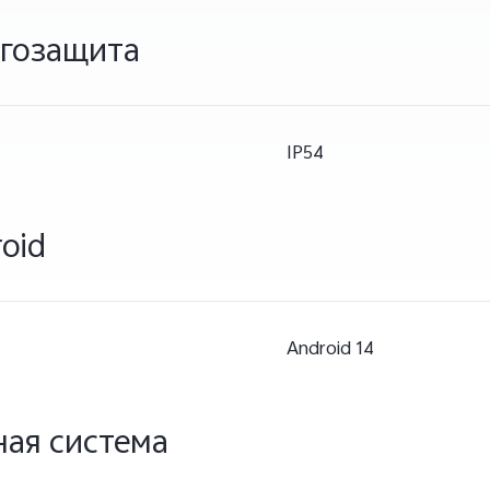
агозащита
IP54
oid
Android 14
ая система