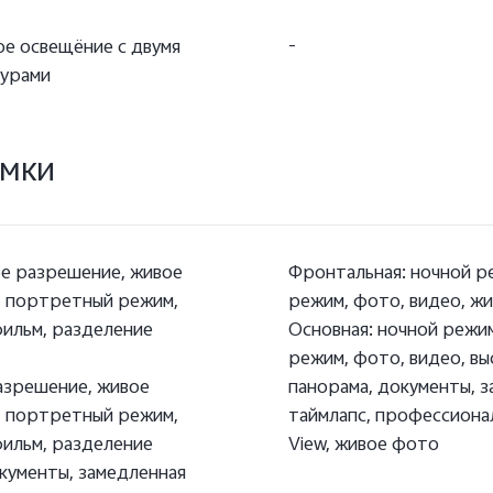
е освещёние с двумя
-
турами
ёмки
ое разрешение, живое
Фронтальная: ночной р
, портретный режим,
режим, фото, видео, ж
фильм, разделение
Основная: ночной режи
режим, фото, видео, в
азрешение, живое
панорама, документы, з
, портретный режим,
таймлапс, профессиона
фильм, разделение
View, живое фото
окументы, замедленная