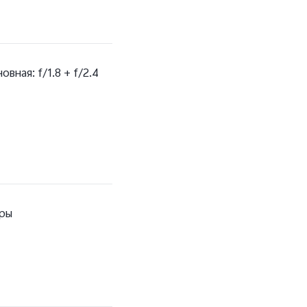
овная: f/1.8 + f/2.4
еры