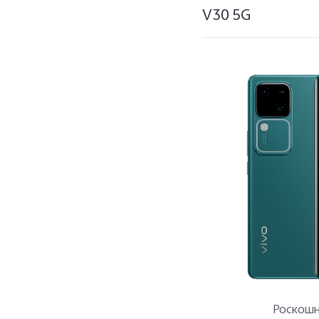
V30 5G
Y-серия
V-серия
Роскошн