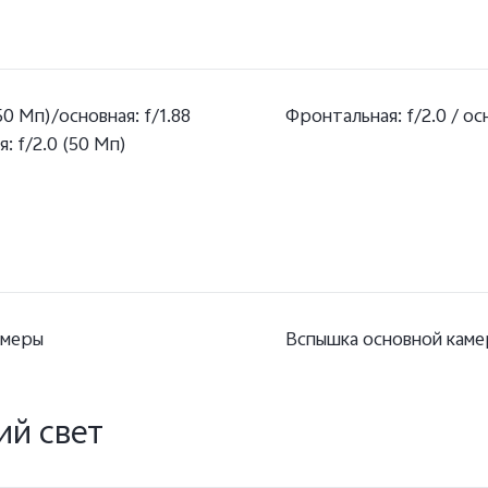
50 Мп)/основная: f/1.88
Фронтальная: f/2.0 / осн
я: f/2.0 (50 Мп)
амеры
Вспышка основной кам
й свет