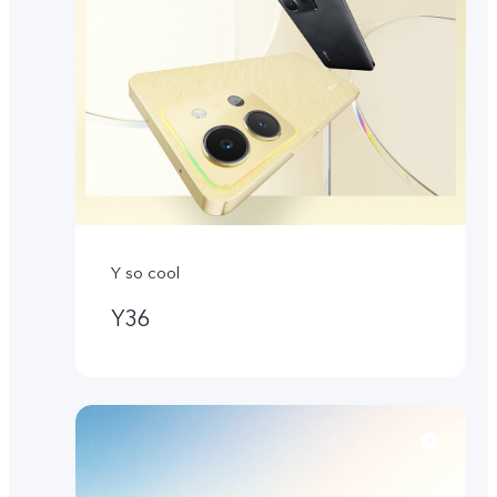
Y so cool
Y36