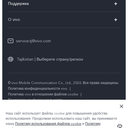
Поддержка
V29 5G
FAQs
O vivo
V29
Funtouch OS
Общая информация
Y100 4G
IMEI аутентификация
service.tj@vivo.com
Пресс Центр
Y36
Обновление системы
Юридическая информация
Y27s
Tajikistan | Выберите страну/регион
Инструкции по гарантии vivo
О нас
Y17s
Стабильность
Y02t
© vivo Mobile Communication Co., Ltd., 2026. Все права защищены.
Центр конфиденциальности vivo
Политика конфиденциальности vivo
|
Y33s
Политика vivo в отношении файлов cookie
|
Поддержки конфиденциальности
Y21
Наш сайт использует файлы cookie для повышения удобства
использования. Продолжая использовать наш сайт, вы принимаете
нашу
Политику использования файлов cookie
и
Политику