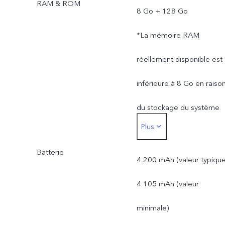
RAM & ROM
8 Go + 128 Go
*La mémoire RAM
réellement disponible est
inférieure à 8 Go en raiso
du stockage du système
Plus
d’exploitation et des appli
Batterie
préinstallées.
4 200 mAh (valeur typique
*La mémoire ROM
4 105 mAh (valeur
réellement disponible est
minimale)