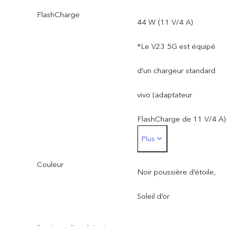
inférieure à 128 Go en
FlashCharge
44 W (11 V/4 A)
raison du stockage du
*Le V23 5G est équipé
système d’exploitation et
d’un chargeur standard
des applis préinstallées.
vivo (adaptateur
FlashCharge de 11 V/4 A)
Plus
et peut prendre en charg
Couleur
jusqu’à 44 W. La puissanc
Noir poussière d’étoile,
de charge réelle s'ajuste
Soleil d’or
de manière dynamique en