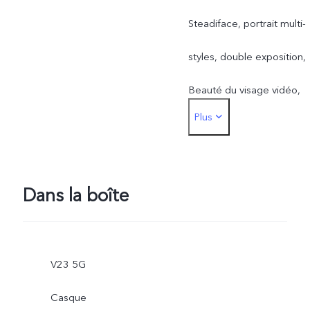
Steadiface, portrait multi-
styles, double exposition,
Beauté du visage vidéo,
Plus
vidéo double vue, Slo-Mo,
haute résolution (50 MP),
Photo dynamique,
Dans la boîte
autocollants RA, portrait
naturel
V23 5G
Arrière : Autofocus des
Casque