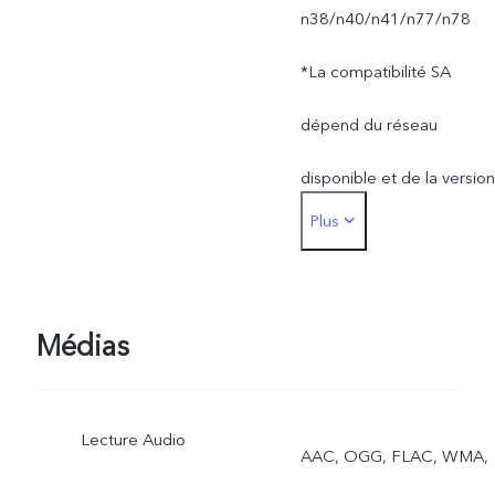
n38/n40/n41/n77/n78
*La compatibilité SA
dépend du réseau
disponible et de la version
Plus
du logiciel. L'utilisation
réelle de la bande de
fréquence du réseau
Médias
dépend du déploiement
Lecture Audio
du fournisseur d'accès
AAC, OGG, FLAC, WMA,