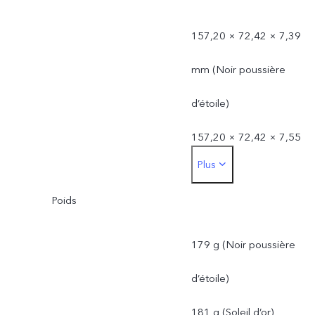
157,20 × 72,42 × 7,39
mm (Noir poussière
d’étoile)
157,20 × 72,42 × 7,55
Plus
mm (Soleil d’or)
Poids
*Les dimensions et le
poids réels peuvent varier
179 g (Noir poussière
en raison de variations
d’étoile)
dans les processus, la
181 g (Soleil d’or)