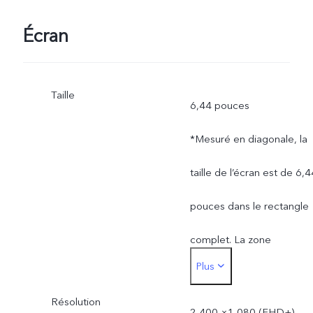
Écran
Taille
6,44 pouces
*Mesuré en diagonale, la
taille de l’écran est de 6,4
pouces dans le rectangle
complet. La zone
Plus
d’affichage réelle est
Résolution
légèrement inférieure.
2 400 ×1 080 (FHD+)