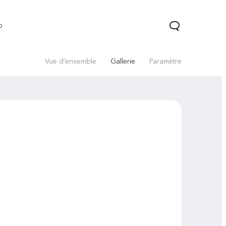
o
Vue d'ensemble
Gallerie
Paramètre
Y21d
Y29t 5G