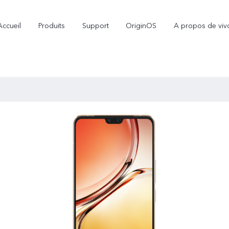
Accueil
Produits
Support
OriginOS
A propos de viv
V70
V70 FE
nouveau
nouveau