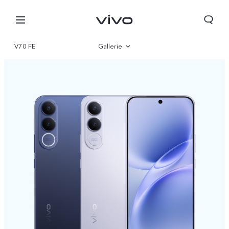
V70 FE
Gallerie
Vue d'ensemble
Paramètre
Tunisia | Veuillez sélectionner le pays/la région