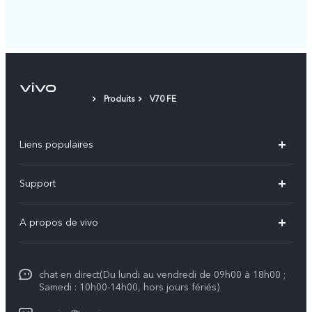
Produits
V70 FE
Liens populaires
Y31d
Support
Y31 5G
FAQs
A propos de vivo
V70
Centre de services
Info
V70 FE
Authentification IMEI
chat en direct(Du lundi au vendredi de 09h00 à 18h00 ;
Legal Notice
V50
Samedi : 10h00-14h00, hors jours fériés)
Mise à jour du système
À propos de vivo