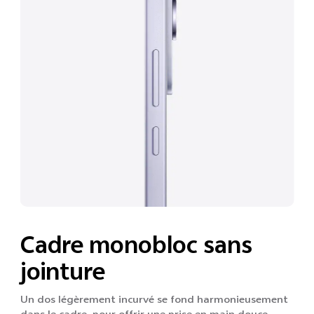
Cadre monobloc sans
jointure
Un dos légèrement incurvé se fond harmonieusement