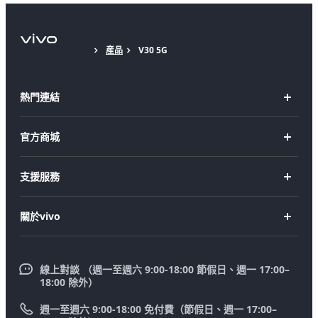
産品
V30 5G
熱門連結
X Fold5
官方商城
X200 Pro
新機上市
支援服務
X200
購買手機
FAQs
X200 FE
關於vivo
購買配件
服務中心
V50 Lite 5G
企業文化
Funtouch OS
V50
線上對談 （週一至週六 9:00-18:00 節假日、週一 17:00–
新聞中心
18:00 除外）
系統升級
Y39 5G
法律聲明
週一至週六 9:00-18:00 免付費（節假日、週一 17:00–