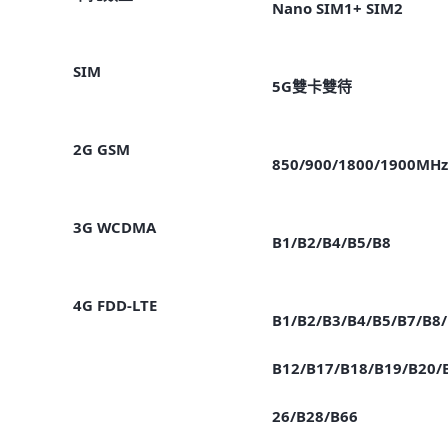
Nano SIM1+ SIM2
SIM
5G雙卡雙待
2G GSM
850/900/1800/1900MHz
3G WCDMA
B1/B2/B4/B5/B8
4G FDD-LTE
B1/B2/B3/B4/B5/B7/B8/
B12/B17/B18/B19/B20/
26/B28/B66