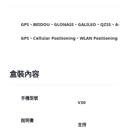
GPS、BEIDOU、GLONASS、GALILEO、QZSS、A-
GPS、Cellular Positioning、WLAN Positioning
盒裝內容
手機型號
V30
說明書
支持