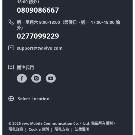
零配件價格查詢
18:00 除外）
優惠活動
0809086667
送修服務
廢手機回收
週一至週六 9:00-18:00（節假日、週一 17:00–18:00 除
IMEI 碼驗證
外）
舊機換新機
0277099229
系統連鎖通路夥伴
vivo 隱私權中心
support@tw.vivo.com
產品保固說明
永續發展
客戶服務隱私權聲明
vivo｜蔡司影像
關注我們
下載還原 Log 的 LUT
Select Location
© 2026 vivo Mobile Communication Co.， Ltd. 保留所有權利。
隱私政策
|
Cookie 原則
|
隱私支持
|
法律聲明