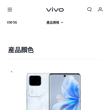
我的訂單
V30 5G
產品規格
購物車
產品特色
登入/註冊
相片集
産品顔色
帳號設定