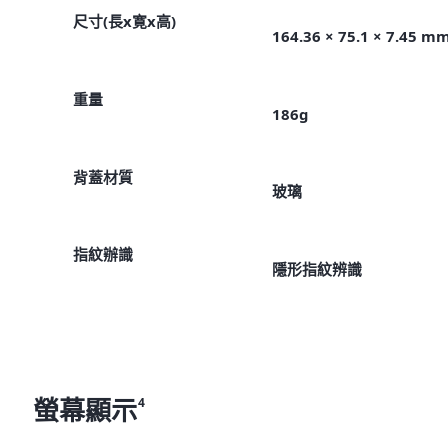
尺寸(長x寛x高)
164.36 × 75.1 × 7.45 m
重量
186g
背蓋材質
玻璃
指紋辦識
隱形指紋辨識
螢幕顯示
4