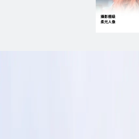
攝影棚級
柔光人像