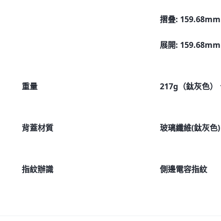
摺叠: 159.68m
展開: 159.68m
重量
217g（鈦灰色）
背蓋材質
玻璃纖維(鈦灰色
指紋辦識
側邊電容指紋