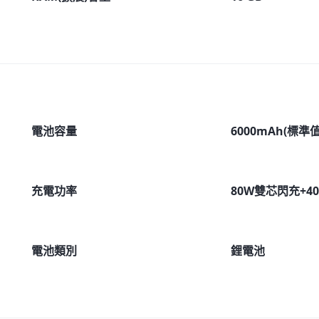
電池容量
6000mAh(標準值
充電功率
80W雙芯閃充+4
電池類別
鋰電池