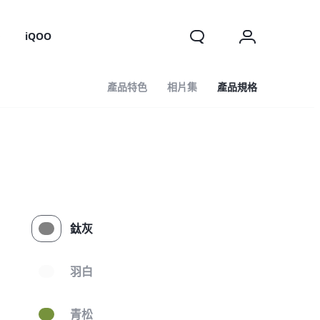
o
iQOO
產品特色
相片集
產品規格
鈦灰
羽白
青松