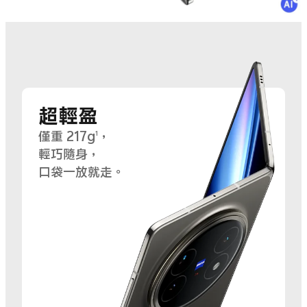
超輕盈
僅重 217g
，
1
輕巧隨身，
口袋一放就走。