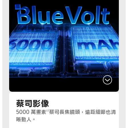
蔡司影像
5000 萬畫素
蔡司長焦鏡頭，遠距細節也清
17
晰動人。